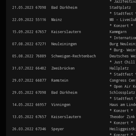
* Jazzfestiv
21.05.2023
67098
Bad Dürkheim
Stadtplatz
* Stadtfest 
22.09.2022
55116
Mainz
M8 - Liveclu
* Konzert *
15.09.2022
67657
Kaiserslautern
Kammgarn
* Internatio
07.08.2022
67271
Neuleiningen
Burg Neulein
* Burg- Wein
05.08.2022
76889
Schweigen-Rechtenbach
Deutsches We
* Just Chill
31.07.2022
66482
Zweibrücken
Hallplatz
* Stadtfest 
29.07.2022
66877
Ramstein
Congress Cen
* Open Air K
29.05.2022
67098
Bad Dürkheim
Schlossplatz
* Stadtfest 
14.05.2022
66957
Vinningen
Haus am Lind
* Konzert *
13.05.2022
67657
Kaiserslautern
Theodor Zink
* Konzert *
26.03.2022
67346
Speyer
Heiliggeistk
* Konzert *