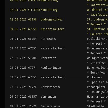
28.06.2026
CH-3718
Kandersteg
Waldhotel Do
* Jazzfestiv
27.06.2026
CH-3718
Kandersteg
Waldhotel Do
* Jazzfestiv
12.06.2026
66996
Ludwigswinkel
St. Ludwig K
* Konzert *
09.06.2026
67655
Kaiserslautern
St. Martins 
* Lautrer So
09.01.2026
66954
Pirmasens
Pauluskirche
* Konzert *
08.10.2025
67655
Kaiserslautern
Friedenskape
* Konzert *
22.08.2025
55286
Wörrstadt
Weingut Wein
* Stadtfest 
03.08.2025
67271
Neuleiningen
Burg Neulein
* Burg- Wein
09.07.2025
67655
Kaiserslautern
Volkspark
* Open Air K
27.06.2025
76726
Germersheim
Paradeplatz
* Festungsfe
26.04.2025
66957
Vinningen
Haus am Lind
* Konzert *
18.03.2025
76726
Germersheim
Stadthalle