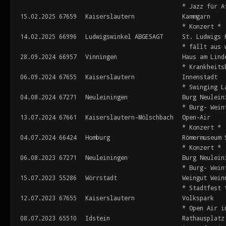
* Jazz für A
15.02.2025
67659
Kaiserslautern
Kammgarn
* Konzert *
14.02.2025
66996
Ludwigswinkel ABGESAGT
St. Ludwigs 
* fällt aus 
28.09.2024
66957
Vinningen
Haus am Lind
* Krankheits
06.09.2024
67655
Kaiserslautern
Innenstadt
* Swinging L
04.08.2024
67271
Neuleiningen
Burg Neulein
* Burg- Wein
13.07.2024
67661
Kaiserslautern-Mölschbach
Open-Air
* Konzert *
04.07.2024
66424
Homburg
Römermuseum 
* Konzert *
06.08.2023
67271
Neuleiningen
Burg Neulein
* Burg- Wein
15.07.2023
55286
Wörrstadt
Weingut Wein
* Stadtfest 
12.07.2023
67655
Kaiserslautern
Volkspark
* Open Air i
08.07.2023
65510
Idstein
Rathausplatz