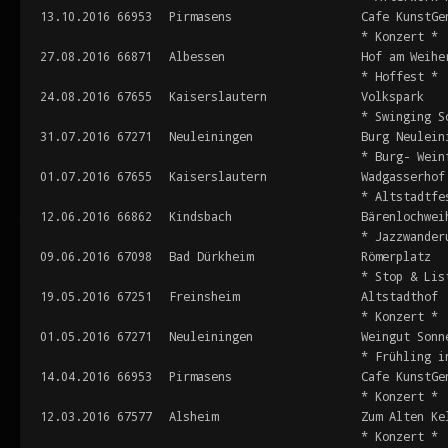
13.10.2016
66953
Pirmasens
Cafe KunstGe
* Konzert *
27.08.2016
66871
Albessen
Hof am Weihe
* Hoffest *
24.08.2016
67655
Kaiserslautern
Volkspark
* Swinging S
31.07.2016
67271
Neuleiningen
Burg Neulein
* Burg- Wein
01.07.2016
67655
Kaiserslautern
Wadgasserhof
* Altstadtfe
12.06.2016
66862
Kindsbach
Bärenlochwei
* Jazzwander
09.06.2016
67098
Bad Dürkheim
Römerplatz
* Stop & Lis
19.05.2016
67251
Freinsheim
Altstadthof
* Konzert *
01.05.2016
67271
Neuleiningen
Weingut Sonn
* Frühling i
14.04.2016
66953
Pirmasens
Cafe KunstGe
* Konzert *
12.03.2016
67577
Alsheim
Zum Alten Ke
* Konzert *