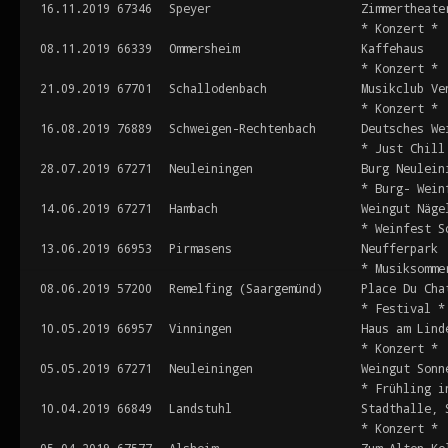
16.11.2019
67346
Speyer
Zimmertheate
* Konzert *
08.11.2019
66339
Ommersheim
Kaffehaus
* Konzert *
21.09.2019
67701
Schallodenbach
Musikclub Ve
* Konzert *
16.08.2019
76889
Schweigen-Rechtenbach
Deutsches We
* Just Chill
28.07.2019
67271
Neuleiningen
Burg Neulein
* Burg- Wein
14.06.2019
67271
Hambach
Weingut Näge
* Weinfest S
13.06.2019
66953
Pirmasens
Neufferpark
* Musiksomme
08.06.2019
57200
Remelfing (Saargemünd)
Place Du Cha
* Festival *
10.05.2019
66957
Vinningen
Haus am Lind
* Konzert *
05.05.2019
67271
Neuleiningen
Weingut Sonn
* Frühling i
10.04.2019
66849
Landstuhl
Stadthalle, 
* Konzert *