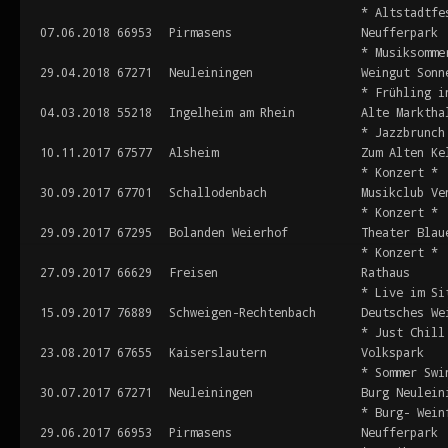
* Altstadtfe
07.06.2018
66953
Pirmasens
Neufferpark
* Musiksomme
29.04.2018
67271
Neuleiningen
Weingut Sonn
* Frühling i
04.03.2018
55218
Ingelheim am Rhein
Alte Marktha
* Jazzbrunch
10.11.2017
67577
Alsheim
Zum Alten Ke
* Konzert *
30.09.2017
67701
Schallodenbach
Musikclub Ve
* Konzert *
29.09.2017
67295
Bolanden Weierhof
Theater Blau
* Konzert *
27.09.2017
66629
Freisen
Rathaus
* Live im Si
15.09.2017
76889
Schweigen-Rechtenbach
Deutsches We
* Just Chill
23.08.2017
67655
Kaiserslautern
Volkspark
* Sommer Swi
30.07.2017
67271
Neuleiningen
Burg Neulein
* Burg- Wein
29.06.2017
66953
Pirmasens
Neufferpark