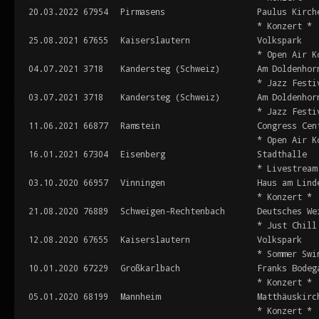
20.03.2022
67954
Pirmasens
Paulus Kirch
* Konzert *
25.08.2021
67655
Kaiserslautern
Volkspark
* Open Air K
04.07.2021
3718
Kandersteg (Schweiz)
Am Doldenhor
* Jazz Festi
03.07.2021
3718
Kandersteg (Schweiz)
Am Doldenhor
* Jazz Festi
11.06.2021
66877
Ramstein
Congress Cen
* Open Air K
16.01.2021
67304
Eisenberg
Stadthalle
* Livestream
03.10.2020
66957
Vinningen
Haus am Lind
* Konzert *
21.08.2020
76889
Schweigen-Rechtenbach
Deutsches We
* Just Chill
12.08.2020
67655
Kaiserslautern
Volkspark
* Sommer Swi
10.01.2020
67229
Großkarlbach
Franks Bodeg
* Konzert *
05.01.2020
68199
Mannheim
Matthäuskirc
* Konzert *