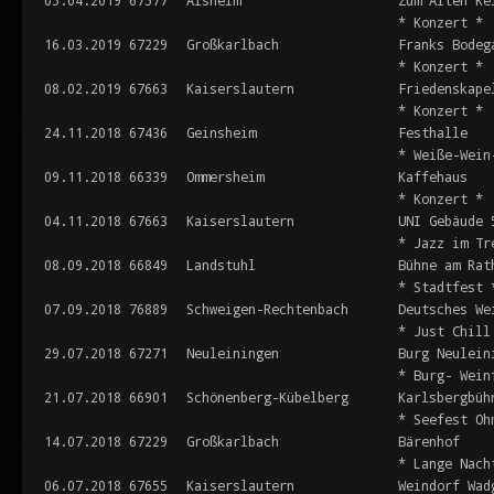
05.04.2019
67577
Alsheim
Zum Alten Ke
* Konzert *
16.03.2019
67229
Großkarlbach
Franks Bodeg
* Konzert *
08.02.2019
67663
Kaiserslautern
Friedenskape
* Konzert *
24.11.2018
67436
Geinsheim
Festhalle
* Weiße-Wein
09.11.2018
66339
Ommersheim
Kaffehaus
* Konzert *
04.11.2018
67663
Kaiserslautern
UNI Gebäude 
* Jazz im Tr
08.09.2018
66849
Landstuhl
Bühne am Rat
* Stadtfest 
07.09.2018
76889
Schweigen-Rechtenbach
Deutsches We
* Just Chill
29.07.2018
67271
Neuleiningen
Burg Neulein
* Burg- Wein
21.07.2018
66901
Schönenberg-Kübelberg
Karlsbergbüh
* Seefest Oh
14.07.2018
67229
Großkarlbach
Bärenhof
* Lange Nach
06.07.2018
67655
Kaiserslautern
Weindorf Wad