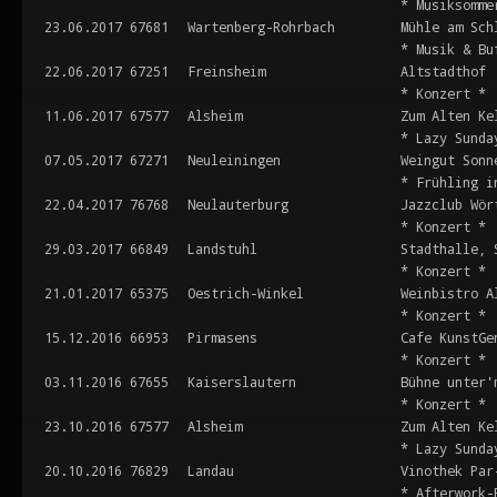
* Musiksomme
23.06.2017
67681
Wartenberg-Rohrbach
Mühle am Sch
* Musik & Bu
22.06.2017
67251
Freinsheim
Altstadthof
* Konzert *
11.06.2017
67577
Alsheim
Zum Alten Ke
* Lazy Sunda
07.05.2017
67271
Neuleiningen
Weingut Sonn
* Frühling i
22.04.2017
76768
Neulauterburg
Jazzclub Wör
* Konzert *
29.03.2017
66849
Landstuhl
Stadthalle, 
* Konzert *
21.01.2017
65375
Oestrich-Winkel
Weinbistro A
* Konzert *
15.12.2016
66953
Pirmasens
Cafe KunstGe
* Konzert *
03.11.2016
67655
Kaiserslautern
Bühne unter'
* Konzert *
23.10.2016
67577
Alsheim
Zum Alten Ke
* Lazy Sunda
20.10.2016
76829
Landau
Vinothek Par
* Afterwork-